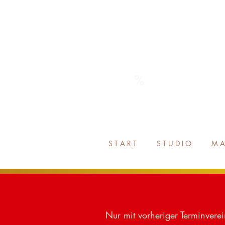
%
S T A R T
S T U D I O
M A
Nur mit vorheriger Terminver