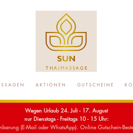
 S S A G E N
A K T I O N E N
G U T S C H E I N E
K O 
Wegen Urlaub 24. Juli - 17. August
nur
Dienstags - Freitags 10 - 15 Uhr:
einbarung (E-Mail oder WhatsApp). Online Gutschein-Best