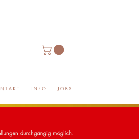
N T A K T
I N F O
J O B S
ellungen durchgängig möglich.