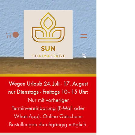
%
Wegen Urlaub 24. Juli - 17. August
nur
Dienstags - Freitags 10 - 15 Uhr:
Nur mit vorheriger
Terminvereinbarung (E-Mail oder
WhatsApp). Online Gutschein-
Bestellungen durchgängig möglich.