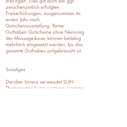
erbringen. Dies gilt auch bei ggf.
zwischenzeitlich erfolgten
Preiserhöhungen, ausgenommen im
ersten Jahr nach
Gutscheinausstellung. Reine
Guthaben Gutscheine ohne Nennung
der Massagedauer können beliebig
mehrfach eingesetzt werden, bis das
gesamte Guthaben aufgebraucht ist.
Sonstiges
Darüber hinaus verwendet SUN
Thaimassage keine weiteren eigenen
Allgemeinen Geschäftsbedingungen
(AGB) und es gelten die
Bestimmungen und Regelungen des
Bürgerlichen Gesetzbuches (BGB).