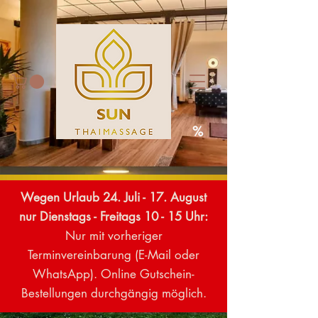
%
Wegen Urlaub 24. Juli - 17. August
nur
Dienstags - Freitags 10 - 15 Uhr:
Nur mit vorheriger
Terminvereinbarung (E-Mail oder
WhatsApp). Online Gutschein-
Bestellungen durchgängig möglich.