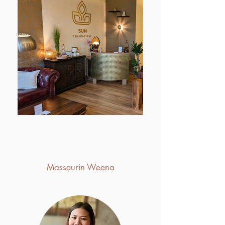
Masseurin
Weena